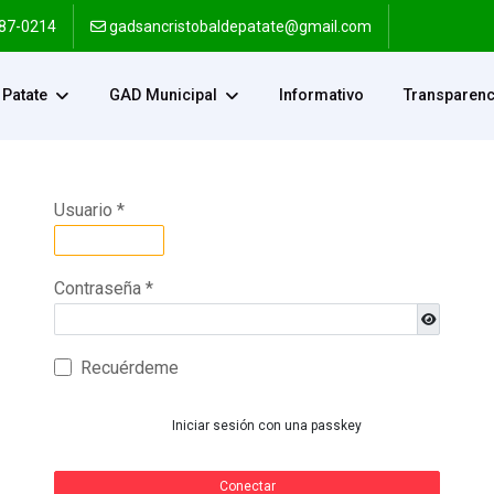
287-0214
gadsancristobaldepatate@gmail.com
Patate
GAD Municipal
Informativo
Transparenc
Usuario
*
Contraseña
*
Mostrar c
Recuérdeme
Iniciar sesión con una passkey
Conectar