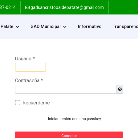
287-0214
gadsancristobaldepatate@gmail.com
Patate
GAD Municipal
Informativo
Transparenc
Usuario
*
Contraseña
*
Mostrar c
Recuérdeme
Iniciar sesión con una passkey
Conectar