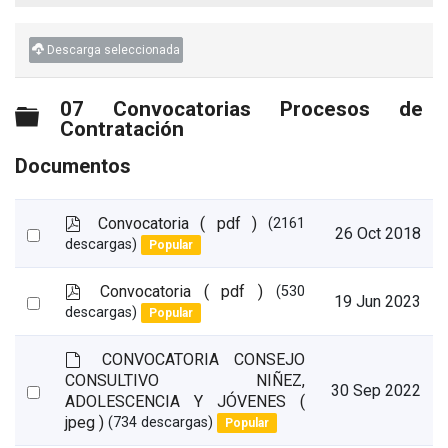
Descarga seleccionada
07 Convocatorias Procesos de
Carpeta
Contratación
Documentos
p
Convocatoria
( pdf )
(2161
Select
26 Oct 2018
d
descargas)
Popular
an
f
item
p
Convocatoria
( pdf )
(530
Select
19 Jun 2023
d
descargas)
Popular
an
f
item
d
CONVOCATORIA CONSEJO
e
CONSULTIVO NIÑEZ,
Select
30 Sep 2022
f
ADOLESCENCIA Y JÓVENES
(
a
an
jpeg )
(734 descargas)
Popular
u
item