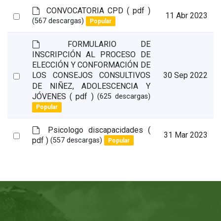
l
d
CONVOCATORIA CPD
( pdf )
t
Select
11 Abr 2023
e
(567 descargas)
Popular
an
f
a
item
d
FORMULARIO DE
u
e
INSCRIPCIÓN AL PROCESO DE
l
f
ELECCIÓN Y CONFORMACIÓN DE
t
a
Select
30 Sep 2022
LOS CONSEJOS CONSULTIVOS
u
DE NIÑEZ, ADOLESCENCIA Y
an
l
JÓVENES
( pdf )
(625 descargas)
item
t
Popular
d
Psicologo discapacidades
(
Select
31 Mar 2023
e
pdf )
(557 descargas)
Popular
an
f
a
item
u
l
t