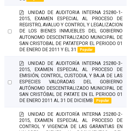
p
UNIDAD DE AUDITORIA INTERNA 25280-1-
d
2015, EXAMEN ESPECIAL AL PROCESO DE
f
REGISTRO, AVALUO Y CONTROL Y LEGALIZACION
Select
DE LOS BIENES INMUEBLES DEL GOBIERNO
AUTONOMO DESCENTRALIZADO MUNICIPAL DE
an
SAN CRISTOBAL DE PATATEPOR EL PERIODO 01
item
DE ENERO DE 2011 Y EL 31
Popular
p
UNIDAD DE AUDITORÍA INTERNA 25280-3-
d
2015, EXAMEN ESPECIAL AL PROCESO DE
f
EMISIÓN, CONTROL, CUSTODIA, Y BAJA DE LAS
Select
ESPECIES VALORADAS DEL GOBIERNO
AUTÓNOMO DESCENTRALIZADO MUNICIPAL DE
an
SAN CRISTÓBAL DE PATATE EN EL PERIODO 01
item
DE ENERO 2011 AL 31 DE DICIEMB
Popular
p
UNIDAD DE AUDITORÍA INTERNA 25280-2-
d
2015, EXAMEN ESPECIAL AL PROCESO DE
f
CONTROL Y VIGENCIA DE LAS GARANTIAS EN