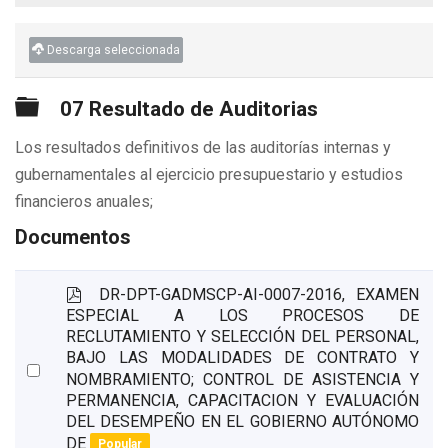
Descarga seleccionada
Carpeta
07 Resultado de Auditorias
Los resultados definitivos de las auditorías internas y
gubernamentales al ejercicio presupuestario y estudios
financieros anuales;
Documentos
p
DR-DPT-GADMSCP-AI-0007-2016, EXAMEN
d
ESPECIAL A LOS PROCESOS DE
f
RECLUTAMIENTO Y SELECCIÓN DEL PERSONAL,
BAJO LAS MODALIDADES DE CONTRATO Y
Select
NOMBRAMIENTO; CONTROL DE ASISTENCIA Y
an
PERMANENCIA, CAPACITACION Y EVALUACIÓN
item
DEL DESEMPEÑO EN EL GOBIERNO AUTÓNOMO
DE
Popular