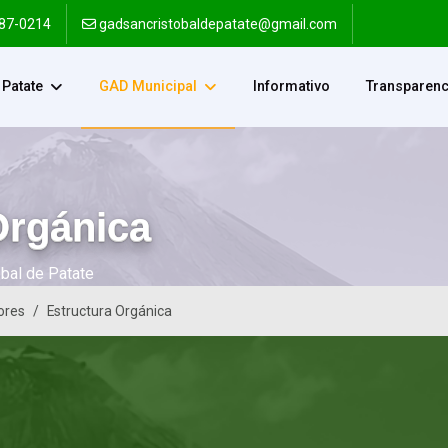
287-0214
gadsancristobaldepatate@gmail.com
Patate
GAD Municipal
Informativo
Transparenc
Orgánica
obal de Patate
lores
Estructura Orgánica