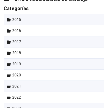
Categorías
Carpeta
2015
Carpeta
2016
Carpeta
2017
Carpeta
2018
Carpeta
2019
Carpeta
2020
Carpeta
2021
Carpeta
2022