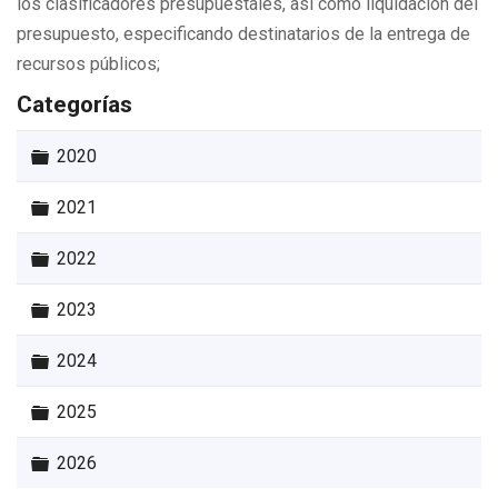
los clasificadores presupuestales, así como liquidación del
presupuesto, especificando destinatarios de la entrega de
recursos públicos;
Categorías
Carpeta
2020
Carpeta
2021
Carpeta
2022
Carpeta
2023
Carpeta
2024
Carpeta
2025
Carpeta
2026