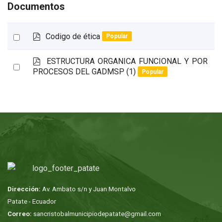
Documentos
p
Select
Codigo de ética
Popular
d
an
f
p
ESTRUCTURA ORGANICA FUNCIONAL Y POR
item
Select
d
PROCESOS DEL GADMSP (1)
Popular
an
f
item
Dirección:
Av. Ambato s/n y Juan Montalvo
Patate - Ecuador
Correo:
sancristobalmunicipiodepatate@gmail.com