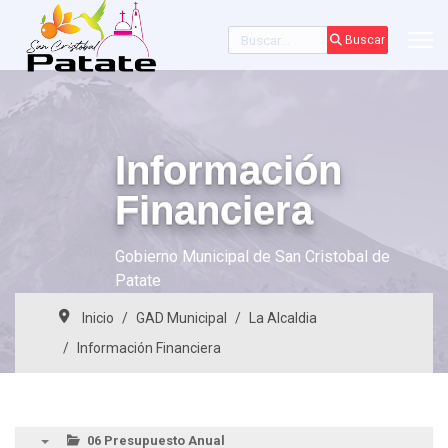
Buscar
Buscar
Información
Financiera
Gobierno Municipal de San Cristobal de
Patate
Inicio
GAD Municipal
La Alcaldia
Información Financiera
06 Presupuesto Anual