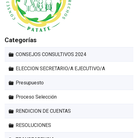
Categorías
Carpeta
CONSEJOS CONSULTIVOS 2024
Carpeta
ELECCION SECRETARIO/A EJECUTIVO/A
Carpeta
Presupuesto
Carpeta
Proceso Selección
Carpeta
RENDICION DE CUENTAS
Carpeta
RESOLUCIONES