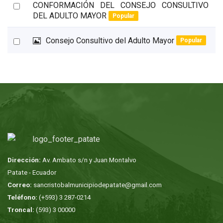
d
Select
CONFORMACIÓN DEL CONSEJO CONSULTIVO
e
f
DEL ADULTO MAYOR
Popular
n
an
item
I
Select
Consejo Consultivo del Adulto Mayor
Popular
m
an
a
item
g
e
n
Dirección:
Av. Ambato s/n y Juan Montalvo
Patate - Ecuador
Correo:
sancristobalmunicipiodepatate@gmail.com
Teléfono:
(+593) 3 287-0214
Troncal:
(593) 3 00000