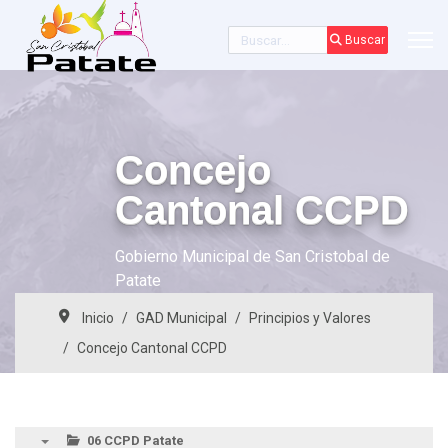
Buscar
Buscar
Concejo
Cantonal CCPD
Gobierno Municipal de San Cristobal de
Patate
Inicio
GAD Municipal
Principios y Valores
Concejo Cantonal CCPD
06 CCPD Patate