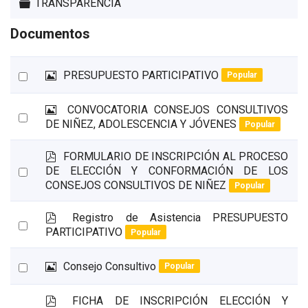
Carpeta
TRANSPARENCIA
Documentos
I
Select
PRESUPUESTO PARTICIPATIVO
Popular
m
an
a
I
CONVOCATORIA CONSEJOS CONSULTIVOS
item
g
Select
m
DE NIÑEZ, ADOLESCENCIA Y JÓVENES
Popular
e
an
a
n
g
item
p
FORMULARIO DE INSCRIPCIÓN AL PROCESO
e
d
Select
DE ELECCIÓN Y CONFORMACIÓN DE LOS
n
f
CONSEJOS CONSULTIVOS DE NIÑEZ
Popular
an
item
p
Registro de Asistencia PRESUPUESTO
Select
d
PARTICIPATIVO
Popular
an
f
item
I
Select
Consejo Consultivo
Popular
m
an
a
p
FICHA DE INSCRIPCIÓN ELECCIÓN Y
item
g