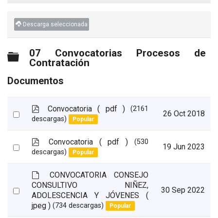
Descarga seleccionada
07 Convocatorias Procesos de
Carpeta
Contratación
Documentos
p
Convocatoria
( pdf )
(2161
Select
26 Oct 2018
d
descargas)
Popular
an
f
item
p
Convocatoria
( pdf )
(530
Select
19 Jun 2023
d
descargas)
Popular
an
f
item
d
CONVOCATORIA CONSEJO
e
CONSULTIVO NIÑEZ,
Select
30 Sep 2022
f
ADOLESCENCIA Y JÓVENES
(
a
an
jpeg )
(734 descargas)
Popular
u
item