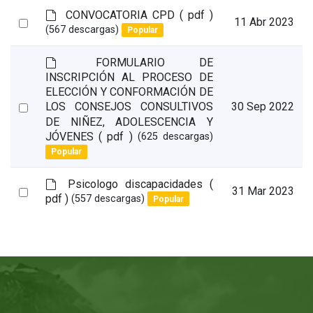
l
d
CONVOCATORIA CPD
( pdf )
t
Select
11 Abr 2023
e
(567 descargas)
Popular
an
f
a
item
d
FORMULARIO DE
u
e
INSCRIPCIÓN AL PROCESO DE
l
f
ELECCIÓN Y CONFORMACIÓN DE
t
a
Select
30 Sep 2022
LOS CONSEJOS CONSULTIVOS
u
DE NIÑEZ, ADOLESCENCIA Y
an
l
JÓVENES
( pdf )
(625 descargas)
item
t
Popular
d
Psicologo discapacidades
(
Select
31 Mar 2023
e
pdf )
(557 descargas)
Popular
an
f
a
item
u
l
t