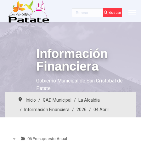
Buscar
Buscar
Información
Financiera
Gobierno Municipal de San Cristobal de
Patate
Inicio
GAD Municipal
La Alcaldia
Información Financiera
2026
04 Abril
06 Presupuesto Anual