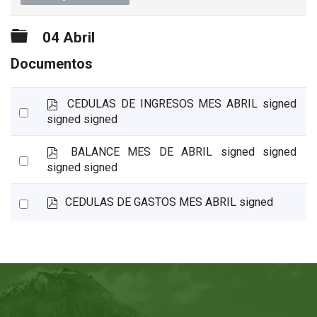
Carpeta
04 Abril
Documentos
p
CEDULAS DE INGRESOS MES ABRIL signed
Select
d
signed signed
an
f
item
p
BALANCE MES DE ABRIL signed signed
Select
d
signed signed
an
f
item
p
Select
CEDULAS DE GASTOS MES ABRIL signed
d
an
f
item