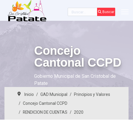
Buscar
Buscar
Concejo
Cantonal CCPD
Gobierno Municipal de San Cristobal de
Patate
Inicio
GAD Municipal
Principios y Valores
Concejo Cantonal CCPD
RENDICION DE CUENTAS
2020