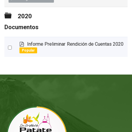
Carpeta
2020
Documentos
p
Informe Preliminar Rendición de Cuentas 2020
Select
d
Popular
an
f
item