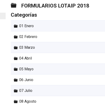
Carpeta
FORMULARIOS LOTAIP 2018
Categorías
Carpeta
01 Enero
Carpeta
02 Febrero
Carpeta
03 Marzo
Carpeta
04 Abril
Carpeta
05 Mayo
Carpeta
06 Junio
Carpeta
07 Julio
Carpeta
08 Agosto