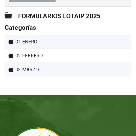
Carpeta
FORMULARIOS LOTAIP 2025
Categorías
Carpeta
01 ENERO
Carpeta
02 FEBRERO
Carpeta
03 MARZO