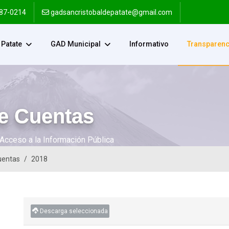
287-0214
gadsancristobaldepatate@gmail.com
Patate
GAD Municipal
Informativo
Transparenc
e Cuentas
Acceso a la Información Pública
uentas
2018
Descarga seleccionada