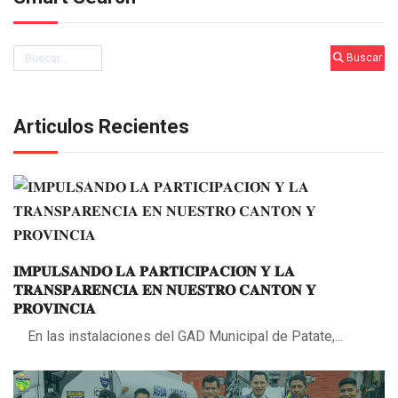
Buscar
Buscar
Articulos Recientes
𝐈𝐌𝐏𝐔𝐋𝐒𝐀𝐍𝐃𝐎 𝐋𝐀 𝐏𝐀𝐑𝐓𝐈𝐂𝐈𝐏𝐀𝐂𝐈𝐎́𝐍 𝐘 𝐋𝐀
𝐓𝐑𝐀𝐍𝐒𝐏𝐀𝐑𝐄𝐍𝐂𝐈𝐀 𝐄𝐍 𝐍𝐔𝐄𝐒𝐓𝐑𝐎 𝐂𝐀𝐍𝐓𝐎𝐍 𝐘
𝐏𝐑𝐎𝐕𝐈𝐍𝐂𝐈𝐀
En las instalaciones del GAD Municipal de Patate,...