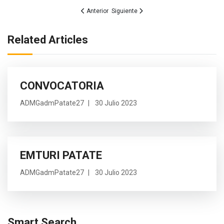
Artículo anterior: GAD Municipal de Patate present
Artículo siguiente: Herramientas de Ge
Anterior
Siguiente
Related Articles
CONVOCATORIA
ADMGadmPatate27
30 Julio 2023
EMTURI PATATE
ADMGadmPatate27
30 Julio 2023
Smart Search