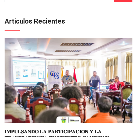
Articulos Recientes
𝐈𝐌𝐏𝐔𝐋𝐒𝐀𝐍𝐃𝐎 𝐋𝐀 𝐏𝐀𝐑𝐓𝐈𝐂𝐈𝐏𝐀𝐂𝐈𝐎́𝐍 𝐘 𝐋𝐀