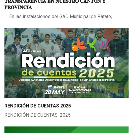
𝐓𝐑𝐀𝐍𝐒𝐏𝐀𝐑𝐄𝐍𝐂𝐈𝐀 𝐄𝐍 𝐍𝐔𝐄𝐒𝐓𝐑𝐎 𝐂𝐀𝐍𝐓𝐎𝐍 𝐘
𝐏𝐑𝐎𝐕𝐈𝐍𝐂𝐈𝐀
En las instalaciones del GAD Municipal de Patate,...
RENDICIÓN DE CUENTAS 2025
RENDICIÓN DE CUENTAS 2025