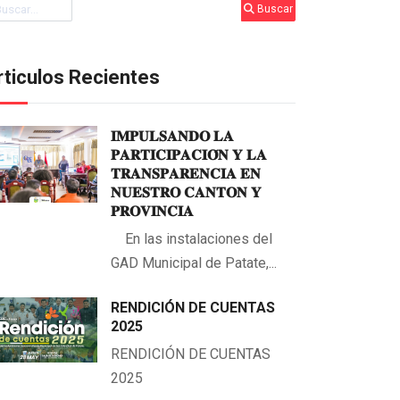
scar
Buscar
rticulos Recientes
𝐈𝐌𝐏𝐔𝐋𝐒𝐀𝐍𝐃𝐎 𝐋𝐀
𝐏𝐀𝐑𝐓𝐈𝐂𝐈𝐏𝐀𝐂𝐈𝐎́𝐍 𝐘 𝐋𝐀
𝐓𝐑𝐀𝐍𝐒𝐏𝐀𝐑𝐄𝐍𝐂𝐈𝐀 𝐄𝐍
𝐍𝐔𝐄𝐒𝐓𝐑𝐎 𝐂𝐀𝐍𝐓𝐎𝐍 𝐘
𝐏𝐑𝐎𝐕𝐈𝐍𝐂𝐈𝐀
En las instalaciones del
GAD Municipal de Patate,...
RENDICIÓN DE CUENTAS
2025
RENDICIÓN DE CUENTAS
2025