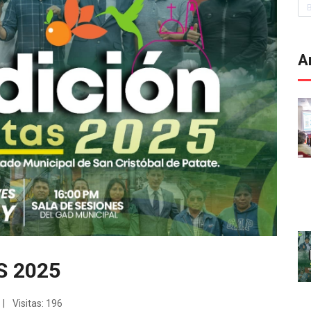
Bu
A
S 2025
Visitas: 196