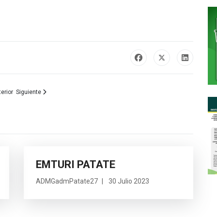
o anterior: 𝐈𝐌𝐏𝐔𝐋𝐒𝐀𝐍𝐃𝐎 𝐋𝐀 𝐏𝐀𝐑𝐓𝐈𝐂𝐈𝐏𝐀𝐂𝐈𝐎́𝐍 𝐘 𝐋𝐀 𝐓𝐑𝐀𝐍𝐒𝐏𝐀𝐑𝐄𝐍𝐂𝐈𝐀 𝐄𝐍 𝐍
Artículo siguiente: DELIBERACION PUBLICA CCPD
erior
Siguiente
EMTURI PATATE
ADMGadmPatate27
30 Julio 2023