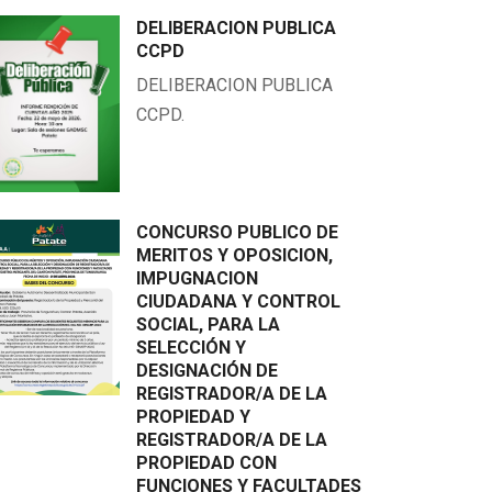
DELIBERACION PUBLICA
CCPD
DELIBERACION PUBLICA
CCPD.
𝐔𝐄𝐒𝐓𝐑𝐎 𝐂𝐀𝐍𝐓𝐎𝐍 𝐘 𝐏𝐑𝐎𝐕𝐈𝐍𝐂𝐈𝐀
CONCURSO PUBLICO DE
MERITOS Y OPOSICION,
IMPUGNACION
CIUDADANA Y CONTROL
SOCIAL, PARA LA
SELECCIÓN Y
DESIGNACIÓN DE
REGISTRADOR/A DE LA
PROPIEDAD Y
REGISTRADOR/A DE LA
PROPIEDAD CON
FUNCIONES Y FACULTADES