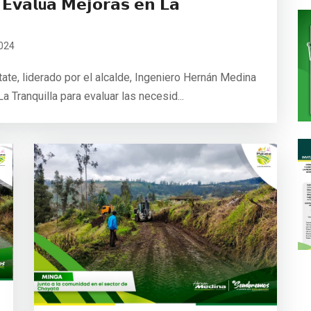
 𝗘𝘃𝗮𝗹ú𝗮 𝗠𝗲𝗷𝗼𝗿𝗮𝘀 𝗲𝗻 𝗟𝗮
024
tate, liderado por el alcalde, Ingeniero Hernán Medina
a Tranquilla para evaluar las necesid...