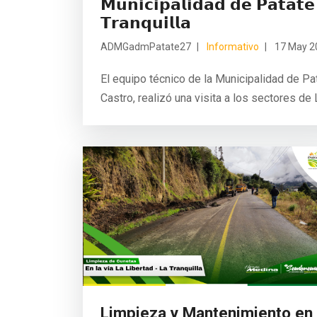
𝗠𝘂𝗻𝗶𝗰𝗶𝗽𝗮𝗹𝗶𝗱𝗮𝗱 𝗱𝗲 𝗣𝗮𝘁𝗮𝘁
𝗧𝗿𝗮𝗻𝗾𝘂𝗶𝗹𝗹𝗮
ADMGadmPatate27
Informativo
17 May 2
El equipo técnico de la Municipalidad de Pa
Castro, realizó una visita a los sectores de L
Limpieza y Mantenimiento en