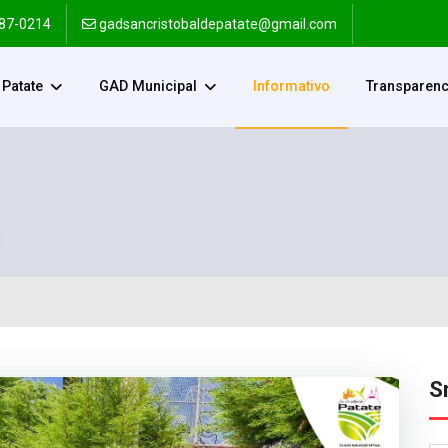
287-0214
gadsancristobaldepatate@gmail.com
Patate
GAD Municipal
Informativo
Transparenc
S