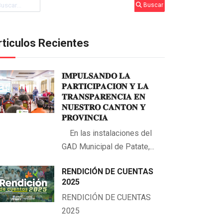
scar
Buscar
rticulos Recientes
𝐈𝐌𝐏𝐔𝐋𝐒𝐀𝐍𝐃𝐎 𝐋𝐀
𝐏𝐀𝐑𝐓𝐈𝐂𝐈𝐏𝐀𝐂𝐈𝐎́𝐍 𝐘 𝐋𝐀
𝐓𝐑𝐀𝐍𝐒𝐏𝐀𝐑𝐄𝐍𝐂𝐈𝐀 𝐄𝐍
𝐍𝐔𝐄𝐒𝐓𝐑𝐎 𝐂𝐀𝐍𝐓𝐎𝐍 𝐘
𝐏𝐑𝐎𝐕𝐈𝐍𝐂𝐈𝐀
En las instalaciones del
GAD Municipal de Patate,...
RENDICIÓN DE CUENTAS
2025
RENDICIÓN DE CUENTAS
2025