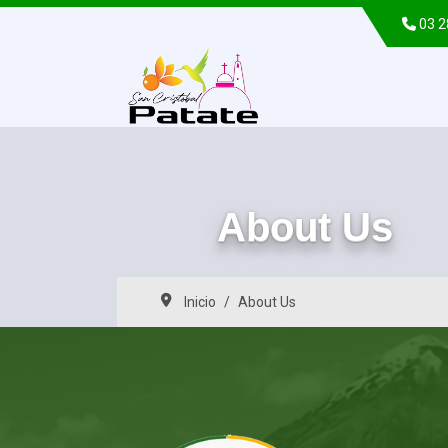
03 
About Us
Inicio
About Us