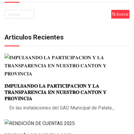
Buscar
Buscar
Articulos Recientes
𝐈𝐌𝐏𝐔𝐋𝐒𝐀𝐍𝐃𝐎 𝐋𝐀 𝐏𝐀𝐑𝐓𝐈𝐂𝐈𝐏𝐀𝐂𝐈𝐎́𝐍 𝐘 𝐋𝐀
𝐓𝐑𝐀𝐍𝐒𝐏𝐀𝐑𝐄𝐍𝐂𝐈𝐀 𝐄𝐍 𝐍𝐔𝐄𝐒𝐓𝐑𝐎 𝐂𝐀𝐍𝐓𝐎𝐍 𝐘
𝐏𝐑𝐎𝐕𝐈𝐍𝐂𝐈𝐀
En las instalaciones del GAD Municipal de Patate,...