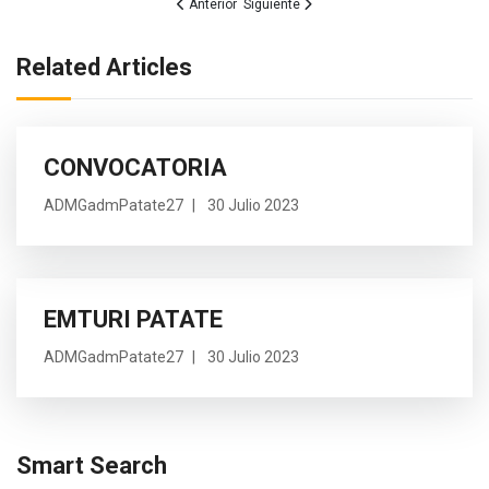
Artículo anterior: PREPARATIVOS FINALES PARA
Artículo siguiente: TRABAJOS DE BACH
Anterior
Siguiente
Related Articles
CONVOCATORIA
ADMGadmPatate27
30 Julio 2023
EMTURI PATATE
ADMGadmPatate27
30 Julio 2023
Smart Search