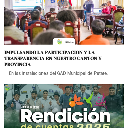
𝐈𝐌𝐏𝐔𝐋𝐒𝐀𝐍𝐃𝐎 𝐋𝐀 𝐏𝐀𝐑𝐓𝐈𝐂𝐈𝐏𝐀𝐂𝐈𝐎́𝐍 𝐘 𝐋𝐀
𝐓𝐑𝐀𝐍𝐒𝐏𝐀𝐑𝐄𝐍𝐂𝐈𝐀 𝐄𝐍 𝐍𝐔𝐄𝐒𝐓𝐑𝐎 𝐂𝐀𝐍𝐓𝐎𝐍 𝐘
𝐏𝐑𝐎𝐕𝐈𝐍𝐂𝐈𝐀
En las instalaciones del GAD Municipal de Patate,...