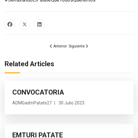
Artículo anterior: Inauguración de Obra de Alcantari
Artículo siguiente: Autoridades Reevalua
Anterior
Siguiente
Related Articles
CONVOCATORIA
ADMGadmPatate27
30 Julio 2023
EMTURI PATATE