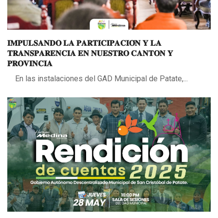
𝐈𝐌𝐏𝐔𝐋𝐒𝐀𝐍𝐃𝐎 𝐋𝐀 𝐏𝐀𝐑𝐓𝐈𝐂𝐈𝐏𝐀𝐂𝐈𝐎́𝐍 𝐘 𝐋𝐀
𝐓𝐑𝐀𝐍𝐒𝐏𝐀𝐑𝐄𝐍𝐂𝐈𝐀 𝐄𝐍 𝐍𝐔𝐄𝐒𝐓𝐑𝐎 𝐂𝐀𝐍𝐓𝐎𝐍 𝐘
𝐏𝐑𝐎𝐕𝐈𝐍𝐂𝐈𝐀
En las instalaciones del GAD Municipal de Patate,...