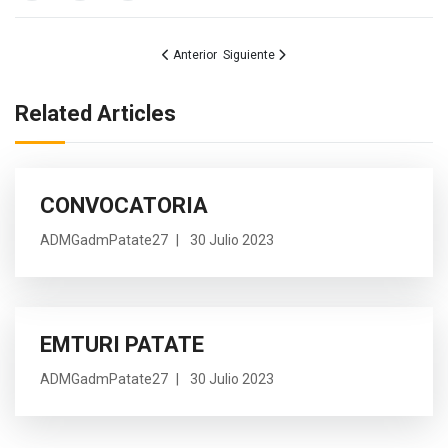
Artículo anterior: SERVICIO DE ATENCIÓN INTEG
Artículo siguiente: !CONVOCATORIA¡
Anterior
Siguiente
Related Articles
CONVOCATORIA
ADMGadmPatate27
30 Julio 2023
EMTURI PATATE
ADMGadmPatate27
30 Julio 2023