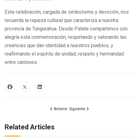
Esta celebración, cargada de simbolismo y devoción, nos
recuerda la riqueza cultural que caracteriza a nuestra
provincia de Tungurahua. Desde Patate compartimos con
alegría esta conmemoración, respetando y valorando las
creencias que dan identidad a nuestros pueblos, y
reafirmando el espíritu de unidad, respeto y hermandad
entre cantones.
Artículo anterior: APORTE SOCIAL Y DEPORTIVO
Artículo siguiente: GAD Municipal de Pa
Anterior
Siguiente
Related Articles