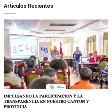
Articulos Recientes
𝐈𝐌𝐏𝐔𝐋𝐒𝐀𝐍𝐃𝐎 𝐋𝐀 𝐏𝐀𝐑𝐓𝐈𝐂𝐈𝐏𝐀𝐂𝐈𝐎́𝐍 𝐘 𝐋𝐀
𝐓𝐑𝐀𝐍𝐒𝐏𝐀𝐑𝐄𝐍𝐂𝐈𝐀 𝐄𝐍 𝐍𝐔𝐄𝐒𝐓𝐑𝐎 𝐂𝐀𝐍𝐓𝐎𝐍 𝐘
𝐏𝐑𝐎𝐕𝐈𝐍𝐂𝐈𝐀