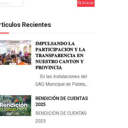
scar
Buscar
rticulos Recientes
𝐈𝐌𝐏𝐔𝐋𝐒𝐀𝐍𝐃𝐎 𝐋𝐀
𝐏𝐀𝐑𝐓𝐈𝐂𝐈𝐏𝐀𝐂𝐈𝐎́𝐍 𝐘 𝐋𝐀
𝐓𝐑𝐀𝐍𝐒𝐏𝐀𝐑𝐄𝐍𝐂𝐈𝐀 𝐄𝐍
𝐍𝐔𝐄𝐒𝐓𝐑𝐎 𝐂𝐀𝐍𝐓𝐎𝐍 𝐘
𝐏𝐑𝐎𝐕𝐈𝐍𝐂𝐈𝐀
En las instalaciones del
GAD Municipal de Patate,...
RENDICIÓN DE CUENTAS
2025
RENDICIÓN DE CUENTAS
2025