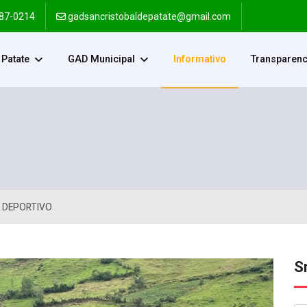
287-0214
gadsancristobaldepatate@gmail.com
Patate
GAD Municipal
Informativo
Transparenc
 DEPORTIVO
S