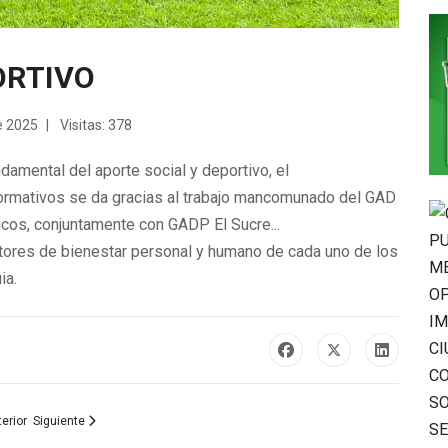
ORTIVO
e 2025
Visitas: 378
damental del aporte social y deportivo, el
ormativos se da gracias al
trabajo mancomunado del GAD
cos, conjuntamente con GADP El Sucre...
tores de bienestar personal y humano de cada uno de los
ia.
culo anterior: ELECCION SECRETARIO/A EJECUTIVO/A CONSEJO CANTONAL DE 
Artículo siguiente: El GAD Municipal de Patate presente en la tradicional 
erior
Siguiente