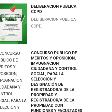
DELIBERACION PUBLICA
CCPD
DELIBERACION PUBLICA
CCPD.
CONCURSO PUBLICO DE
MERITOS Y OPOSICION,
IMPUGNACION
CIUDADANA Y CONTROL
SOCIAL, PARA LA
SELECCIÓN Y
DESIGNACIÓN DE
REGISTRADOR/A DE LA
PROPIEDAD Y
REGISTRADOR/A DE LA
PROPIEDAD CON
PROTECCION DE DERECHOS
celebración de la Mama Negra
FUNCIONES Y FACULTADES