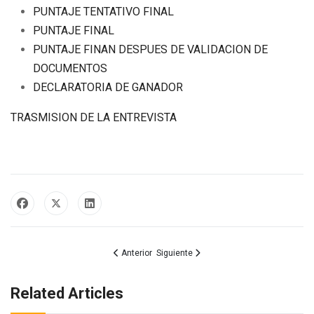
PUNTAJE TENTATIVO FINAL
PUNTAJE FINAL
PUNTAJE FINAN DESPUES DE VALIDACION DE
DOCUMENTOS
DECLARATORIA DE GANADOR
TRASMISION DE LA ENTREVISTA
Artículo anterior: CONCURSO PUBLICO DE MERIT
Artículo siguiente: 𝐒𝐞𝐠𝐮𝐢𝐦𝐨𝐬 𝐭𝐫𝐚𝐛𝐚𝐣𝐚𝐧𝐝𝐨 𝐩𝐨𝐫 𝐥𝐚
Anterior
Siguiente
Related Articles