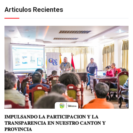
Articulos Recientes
𝐈𝐌𝐏𝐔𝐋𝐒𝐀𝐍𝐃𝐎 𝐋𝐀 𝐏𝐀𝐑𝐓𝐈𝐂𝐈𝐏𝐀𝐂𝐈𝐎́𝐍 𝐘 𝐋𝐀
𝐓𝐑𝐀𝐍𝐒𝐏𝐀𝐑𝐄𝐍𝐂𝐈𝐀 𝐄𝐍 𝐍𝐔𝐄𝐒𝐓𝐑𝐎 𝐂𝐀𝐍𝐓𝐎𝐍 𝐘
𝐏𝐑𝐎𝐕𝐈𝐍𝐂𝐈𝐀