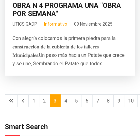
OBRA N 4 PROGRAMA UNA "OBRA
POR SEMANA"
UTICS GADP
Informativo
09 Noviembre 2025
Con alegría colocamos la primera piedra para la
𝐜𝐨𝐧𝐬𝐭𝐫𝐮𝐜𝐜𝐢𝐨́𝐧 𝐝𝐞 𝐥𝐚 𝐜𝐮𝐛𝐢𝐞𝐫𝐭𝐚 𝐝𝐞 𝐥𝐨𝐬 𝐭𝐚𝐥𝐥𝐞𝐫𝐞𝐬
𝐌𝐮𝐧𝐢𝐜𝐢𝐩𝐚𝐥𝐞𝐬.Un paso más hacia un Patate que crece
y se une, Sembrando el Patate que todos ...
1
2
3
4
5
6
7
8
9
10
Smart Search