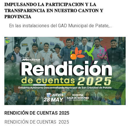
𝐈𝐌𝐏𝐔𝐋𝐒𝐀𝐍𝐃𝐎 𝐋𝐀 𝐏𝐀𝐑𝐓𝐈𝐂𝐈𝐏𝐀𝐂𝐈𝐎́𝐍 𝐘 𝐋𝐀
𝐓𝐑𝐀𝐍𝐒𝐏𝐀𝐑𝐄𝐍𝐂𝐈𝐀 𝐄𝐍 𝐍𝐔𝐄𝐒𝐓𝐑𝐎 𝐂𝐀𝐍𝐓𝐎𝐍 𝐘
𝐏𝐑𝐎𝐕𝐈𝐍𝐂𝐈𝐀
En las instalaciones del GAD Municipal de Patate,...
RENDICIÓN DE CUENTAS 2025
RENDICIÓN DE CUENTAS 2025